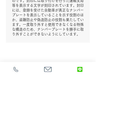
のです。封印には取り付けを行った運輸支局
等を表示する文字が刻印されています。封印
には、登録を受けた自動車が真正なナンバー
プレートを表示していることを示す役割のほ
か、盗難防止や偽造防止の役割も果たしてい
ます。一度取り外すと使用できなくなる特殊
な構造のため、ナンバープレートを勝手に取
り外すことができないようにしています。
LINE
〒918-8023 福井県福井市西谷2丁目808番地 ( 福井
運輸支局 前 )
適格請求書発行事業
者登録番号:T2-2100-0500-
9930
受付時間：9:00~18:00 ※メール/FAXは24時間受