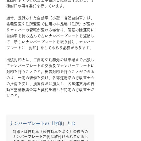
全国の多くの行政書士事務所と確約書を交わし、丁
種封印の再々委託を行っています。
通常、登録された自動車（小型・普通自動車）は、
名義変更や住所変更で使用の本拠地（住所）が変わ
りナンバーの管轄が変わる場合は、管轄の陸運局に
自動車を持ち込んで古いナンバープレートを返納し
て、新しいナンバープレートを取り付け、ナンバー
プレートに「封印」をしてもらう必要があります。
出張封印とは、ご自宅や勤務先の駐車場まで出張し
てナンバープレートの交換及びナンバープレートに
封印を行うことです。出張封印を行うことができる
のは、一定の研修を受け、各都道府県の行政書士会
の推薦を受け、損害保険に加入し、各陸運支局の自
動車整備振興会等と契約を結んだ特定の行政書士だ
けです。
ナンバープレートの「封印」とは
封印とは自動車（軽自動車を除く）の後ろの
ナンバープレート左側に取付けられているも