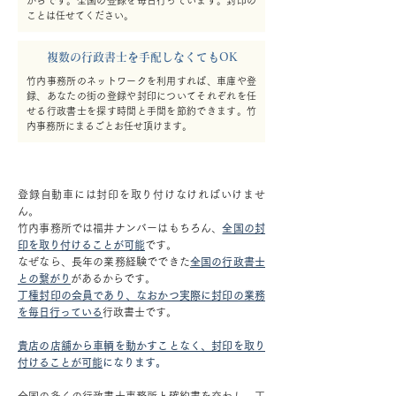
からです。全国の登録を毎日行っています。封印の
ことは任せてください。
複数の行政書士を手配しなくてもOK
竹内事務所のネットワークを利用すれば、車庫や登
録、あなたの街の登録や封印についてそれぞれを任
せる行政書士を探す時間と手間を節約できます。竹
内事務所にまるごとお任せ頂けます。
登録自動車には封印を取り付けなければいけませ
ん。
竹内事務所では福井ナンバーはもちろん、
全国の封
印を取り付けることが可能
です。
なぜなら、長年の業務経験でできた
全国の行政書士
との繋がり
があるからです。
丁種封印の会員であり、なおかつ実際に封印の業務
を毎日行っている
行政書士です。
貴店の店舗から車輌を動かすことなく、封印を取り
付けることが可能
になります。