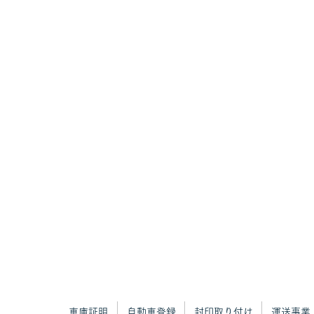
車庫証明
自動車登録
封印取り付け
運送事業