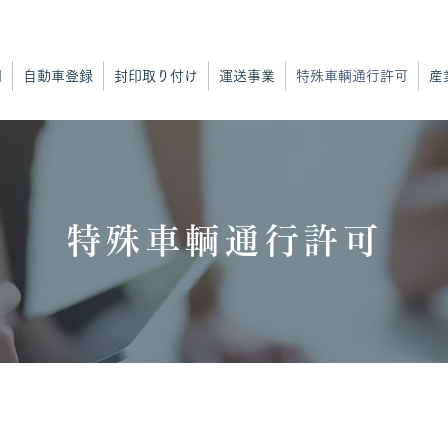
明
自動車登録
封印取り付け
運送事業
特殊車輌通行許可
産
特殊車輌通行許可